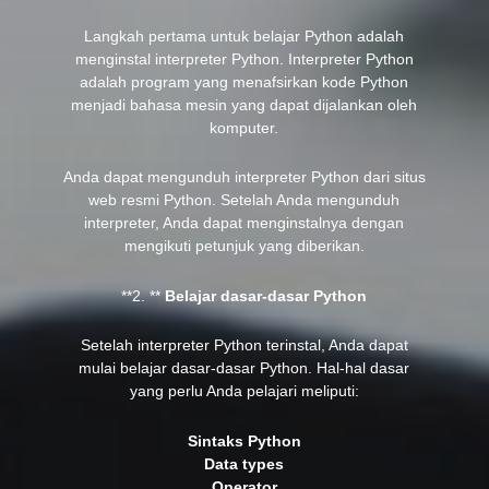
Langkah pertama untuk belajar Python adalah
menginstal interpreter Python. Interpreter Python
adalah program yang menafsirkan kode Python
menjadi bahasa mesin yang dapat dijalankan oleh
komputer.
Anda dapat mengunduh interpreter Python dari situs
web resmi Python. Setelah Anda mengunduh
interpreter, Anda dapat menginstalnya dengan
mengikuti petunjuk yang diberikan.
**2. **
Belajar dasar-dasar Python
Setelah interpreter Python terinstal, Anda dapat
mulai belajar dasar-dasar Python. Hal-hal dasar
yang perlu Anda pelajari meliputi:
Sintaks Python
Data types
Operator