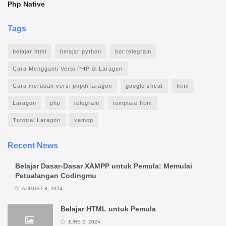
Php Native
Tags
belajar html
belajar python
bot telegram
Cara Mengganti Versi PHP di Laragon
Cara merubah versi phpdi laragon
google sheat
html
Laragon
php
telegram
template html
Tutorial Laragon
xamop
Recent News
Belajar Dasar-Dasar XAMPP untuk Pemula: Memulai
Petualangan Codingmu
AUGUST 8, 2024
Belajar HTML untuk Pemula
JUNE 2, 2024